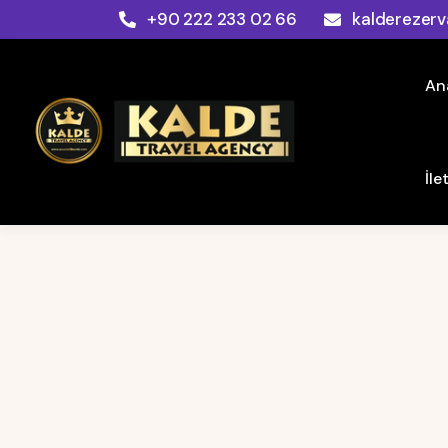
+90 222 233 02 66
kalderezer
An
İle