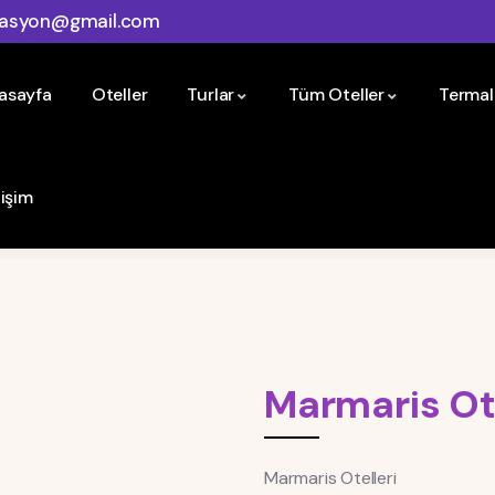
vasyon@gmail.com
asayfa
Oteller
Turlar
Tüm Oteller
Termal
tişim
Marmaris Ote
Marmaris Otelleri