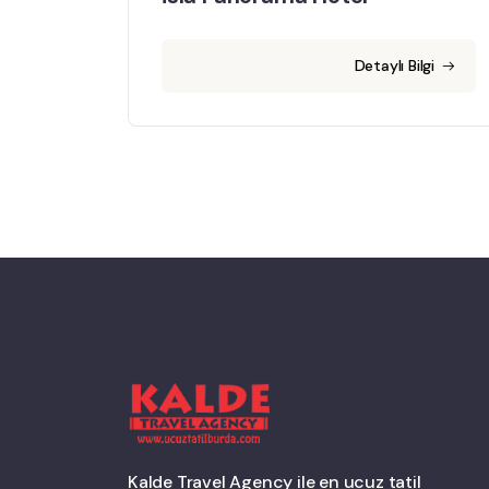
Detaylı Bilgi
Kalde Travel Agency ile en ucuz tatil