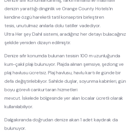
Denize sıfır konumlandırılmış, farklı mimarisi ile masmavi
denizin yarattığı dinginlik ve Orange County Hotels’in
kendine özgü hareketli tatil konseptini birleştiren
tesis, unutulmaz anılarla dolu tatiller vadediyor.
Ultra Her şey Dahil sistemi, aradığınız her detayı bulacağınız
şekilde yeniden dizayn edilmiştir.
Denize sıfır konumda bulunan tesisin 100 m uzunluğunda
kum-çakıl plajı bulunuyor. Plajda alınan şemsiye, şezlong ve
plaj havlusu ücretsiz. Plaj havlusu, havlu kartı ile günde bir
defa değiştirilebiliyor. Sahilde duşlar, soyunma kabinleri, gün
boyu görevli cankurtaran hizmetleri
mevcut. İskelede bölgesinde yer alan localar ücretli olarak
kullanılabiliyor.
Dalgakıranda doğrudan denize akan 1 adet kaydırak da
bulunuyor.